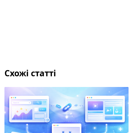
Схожі статті
Orphan Pages: що таке сторінка-сирота і чому вар