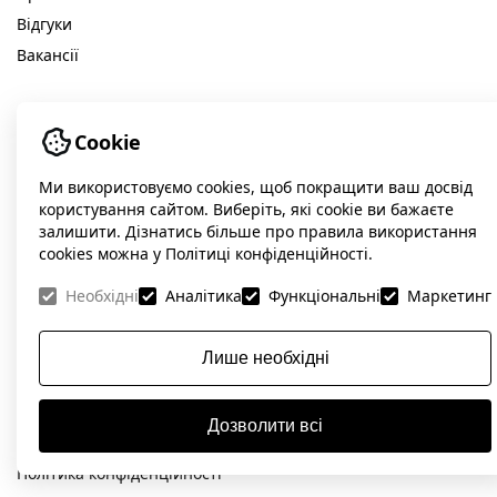
Відгуки
Вакансії
МЕДІА
Cookie
Блог
Портфоліо
Ми використовуємо cookies, щоб покращити ваш досвід
користування сайтом. Виберіть, які cookie ви бажаєте
залишити. Дізнатись більше про правила використання
cookies можна у Політиці конфіденційності.
© Idea Digital Agency
Необхідні
Аналітика
Функціональні
Маркетинг
вул. Велика Васильківська, 141, Київ, Україна
+38 098 560-65-65 (Viber, Telegram, WhatsApp)
Лише необхідні
Facebook
Instagram
LinkedIn
Дозволити всі
contact@ideadigital.agency
Політика конфіденційності