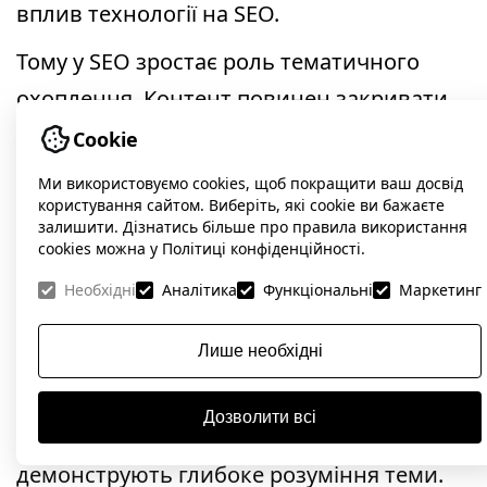
вплив технології на SEO.
Тому у SEO зростає роль тематичного
охоплення. Контент повинен закривати
не окремий ключ, а всю смислову
Cookie
кластеру: визначення, принцип роботи,
Ми використовуємо cookies, щоб покращити ваш досвід
приклади, відмінності від класичного
користування сайтом. Виберіть, які cookie ви бажаєте
залишити. Дізнатись більше про правила використання
пошуку, вплив на ранжування та
cookies можна у Політиці конфіденційності.
практичні висновки для бізнесу.
Необхідні
Аналітика
Функціональні
Маркетинг
Лише необхідні
Чому виграють сайти з глибокою
експертністю
Дозволити всі
AI-пошук частіше обирає джерела, які
демонструють глибоке розуміння теми.