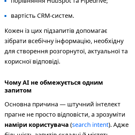
порівняння HubSpot та Pipedrive;
вартість CRM-систем.
Кожен із цих підзапитів допомагає
зібрати всебічну інформацію, необхідну
для створення розгорнутої, актуальної та
корисної відповіді.
Чому AI не обмежується одним
запитом
Основна причина — штучний інтелект
прагне не просто відповісти, а зрозуміти
наміри користувача
(
search intent
). Адже
більшість запитів складні й містять