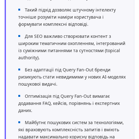
Такий підхід дозволяє штучному інтелекту
точніше розуміти наміри користувача і
формувати комплексні відповіді.
Для SEO важливо створювати контент з
широким тематичним охопленням, інтегрований
із суміжними питаннями та сутностями (topical
authority).
Без адаптації під Query Fan-Out бренди
ризикують стати невидимими у нових AI-моделях
пошукової видачі.
Оптимізація під Query Fan-Out вимагає
додавання FAQ, кейсів, порівнянь і експертних
даних.
Майбутнє пошукових систем за технологіями,
які враховують комплексність запитів і вміють
надавати максимально корисну відповідь на