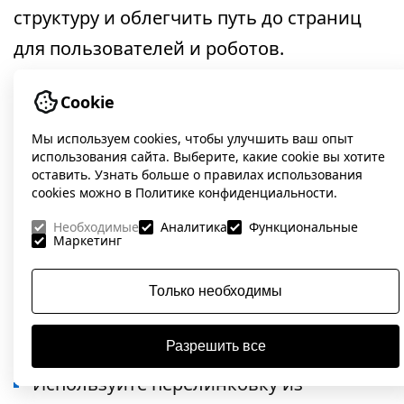
структуру и облегчить путь до страниц
для пользователей и роботов.
Cookie
Перелинковка для снижения
вложенности
Мы используем cookies, чтобы улучшить ваш опыт
использования сайта. Выберите, какие cookie вы хотите
Один из самых эффективных способов —
оставить. Узнать больше о правилах использования
cookies можно в Политике конфиденциальности.
грамотная
перелинковка
, которая задаёт
Необходимые
Аналитика
Функциональные
дополнительные пути перехода к глубоко
Маркетинг
вложенным страницам. Рекомендации:
Только необходимы
Добавьте ссылки из
главной
страницы
на важные разделы;
Разрешить все
Используйте перелинковку из