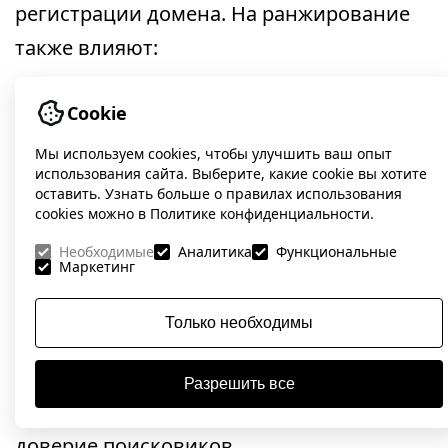
регистрации домена. На ранжирование
также влияют:
Возраст контента
— как долго ведется
Cookie
публикация и обновление материалов.
Мы используем cookies, чтобы улучшить ваш опыт
История индексации
— если сайт
использования сайта. Выберите, какие cookie вы хотите
оставить. Узнать больше о правилах использования
давно и стабильно индексируется, это
cookies можно в Политике конфиденциальности.
плюс.
Необходимые
Аналитика
Функциональные
Маркетинг
Стабильность структуры
— отсутствие
периодов простоя, технических проблем.
Только необходимы
Контент, размещенный много лет назад и
Разрешить все
регулярно обновляемый, повышает
доверие поисковиков.