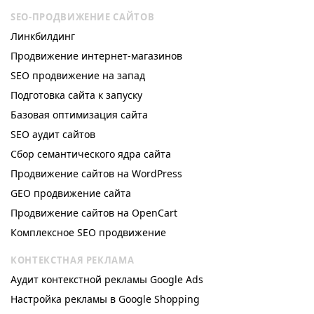
видимости сайта для жителей именно
SEO-ПРОДВИЖЕНИЕ САЙТОВ
Линкбилдинг
этого региона. Если потенциальный
Продвижение интернет-магазинов
клиент введет в поисковик слово “купить
SEO продвижение на запад
…” без привязки к городу, система Google
Подготовка сайта к запуску
в первую очередь выдаст магазины,
Базовая оптимизация сайта
расположенные недалеко от человека.
SEO аудит сайтов
Сбор семантического ядра сайта
Так же происходит алгоритм к примеру
Продвижение сайтов на WordPress
при SEO продвижение в Днепре и других
GEO продвижение сайта
регионах.
Продвижение сайтов на OpenCart
Комплексное SEO продвижение
Раскрутка сайтов во Львове с
КОНТЕКСТНАЯ РЕКЛАМА
Idea Digital
Аудит контекстной рекламы Google Ads
Настройка рекламы в Google Shopping