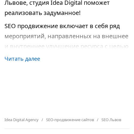
Львове, студия Idea Digital поможет
реализовать задуманное!
SEO продвижение включает в себя ряд
мероприятий, направленных на внешнее
и внутреннее улучшение ресурса с целью
поднятия его в поисковой выдаче и
Читать далее
получения стабильного потока клиентов
и трафика. Все работы выполняются в
соответствии составленного и
согласованного плана работ.
Раскрутка сайта во Львове является
региональным продвижением. Основная
Idea Digital Agency
SEO-продвижение сайтов
SEO Львов
задача заключается в улучшении