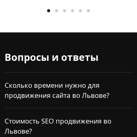
Вопросы и ответы
Сколько времени нужно для
продвижения сайта во Львове?
Занимаясь продвижением сайта во Львове
потребуется 3 месяца, чтоб получить первые
Стоимость SEO продвижения во
результаты. Средний же период продвижения
Львове?
проекта составляет 7 месяцев. Для того, чтоб