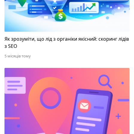
Як зрозуміти, що лід з органіки якісний: скоринг лідів
з SEO
5 місяців тому
Поведінкові фактори SEO: як підвищити ефективн