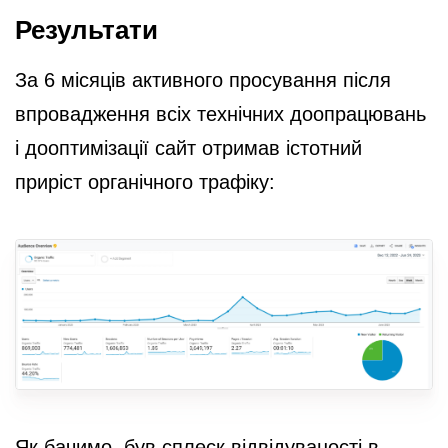
Результати
За 6 місяців активного просування після
впровадження всіх технічних доопрацювань
і дооптимізації сайт отримав істотний
приріст органічного трафіку:
Як бачимо, був сплеск відвідуваності в