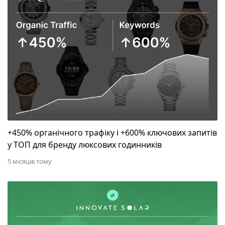
+450% органічного трафіку і +600% ключових запитів
у ТОП для бренду люксових годинників
5 місяців тому
+800% трафіку та стабільний потік лідів для амер