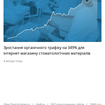
Зростання органічного трафіку на 349% для
інтернет-магазину стоматологічних матеріалів
4 місяці тому
Idea Digital Agency
Кейси
SEO-просування сайтів
2690 ключ