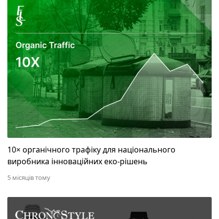
10× органічного трафіку для національного вироб
10× органічного трафіку для національного
виробника інноваційних еко-рішень
5 місяців тому
+450% органічного трафіку і +600% ключових запи