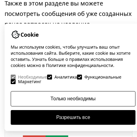
Также в этом разделе вы можете
посмотреть сообщения об уже созданных
ранее запросах на удаление.
Cookie
Удобство для мобильных устройств
Мы используем cookies, чтобы улучшить ваш опыт
использования сайта. Выберите, какие cookie вы хотите
Хотите быть уверены, что ваш сайт точно
оставить. Узнать больше о правилах использования
cookies можно в Политике конфиденциальности.
отображается на мобильных
Необходимые
Аналитика
Функциональные
устройствах? Тогда «Удобство для
Маркетинг
мобильных устройств» поможет вам
Только необходимы
убедиться в этом.
Разрешить все