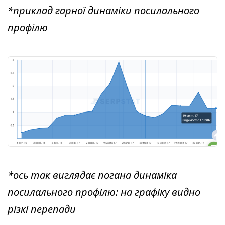
*приклад гарної динаміки посилального
профілю
*ось так виглядає погана динаміка
посилального профілю: на графіку видно
різкі перепади