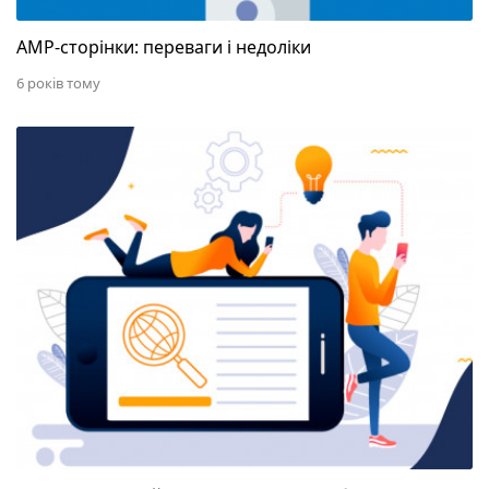
AMP-сторінки: переваги і недоліки
6 років тому
«Мама, мене лайкнув Джонні Депп» або чому від 