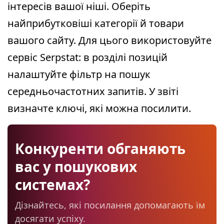
інтересів вашої ніші. Оберіть
найприбутковіші категорії й товари
вашого сайту. Для цього використовуйте
сервіс Serpstat: в розділі позицій
налаштуйте фільтр на пошук
середньочастотних запитів. У звіті
визначте ключі, які можна посилити.
Конкуренти обганяють
вас у пошукових
системах?
Дізнайтесь, які посилання допомагають їм
досягати успіху.