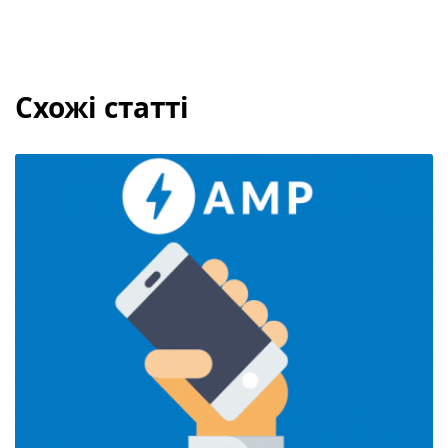
Схожі статті
AMP-сторінки: переваги і недоліки