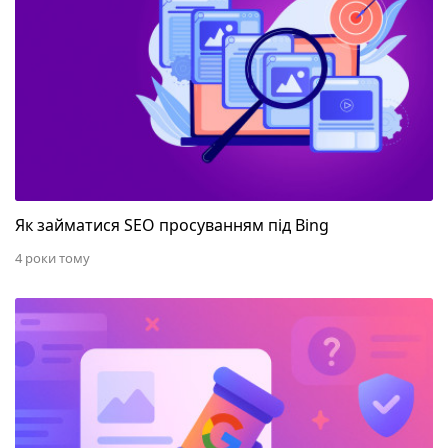
Як займатися SEO просуванням під Bing
4 роки тому
Чи покарає Google за використання згенерованих 