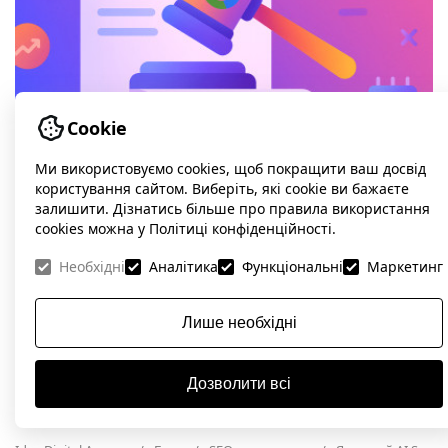
Cookie
Ми використовуємо cookies, щоб покращити ваш досвід
Чи покарає Google за використання згенерованих
користування сайтом. Виберіть, які cookie ви бажаєте
залишити. Дізнатись більше про правила використання
текстів?
cookies можна у Політиці конфіденційності.
10 місяців тому
Необхідні
Аналітика
Функціональні
Маркетинг
Лише необхідні
Дозволити всі