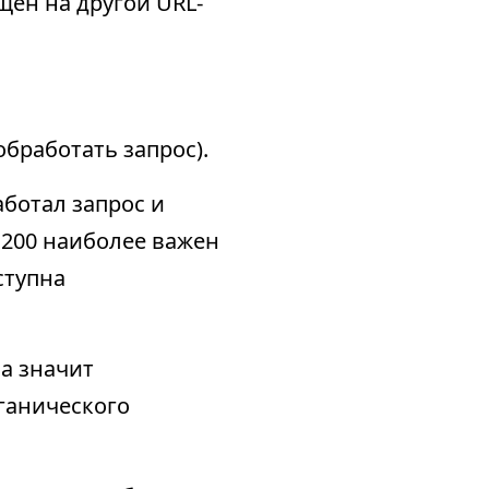
щен на другой URL-
 обработать запрос).
аботал запрос и
 200 наиболее важен
ступна
а значит
ганического