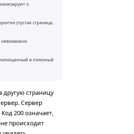
игнализируют о
ректен (пустая страница,
й невозможно
ь полноценный и полезный
а другую страницу
сервер. Сервер
 Код 200 означает,
 не происходит
л увидеть.