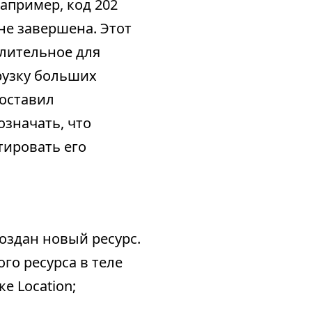
апример, код 202
 не завершена. Этот
длительное для
рузку больших
доставил
означать, что
тировать его
создан новый ресурс.
го ресурса в теле
е Location;