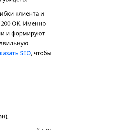
ибки клиента и
 200 OK. Именно
ми и формируют
равильную
казать SEO
, чтобы
н),