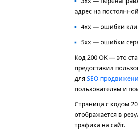
3xx — перенаправл
адрес на постоянной
4xx — ошибки клие
5xx — ошибки серве
Код 200 OK — это ст
предоставил пользо
для
SEO продвижени
пользователям и по
Страница с кодом 2
отображается в рез
трафика на сайт.