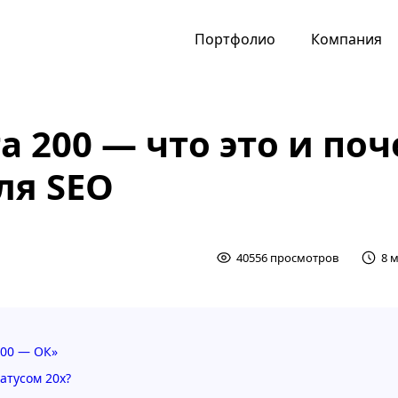
Портфолио
Компания
а 200 — что это и поч
ля SEO
40556 просмотров
8 
200 — ОК»
атусом 20х?