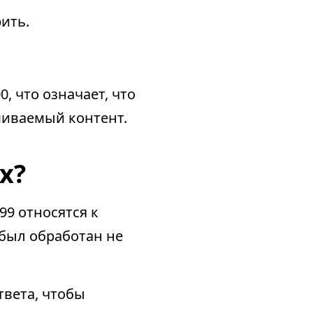
ить.
, что означает, что
шиваемый контент.
х?
299 относятся к
 был обработан не
твета, чтобы