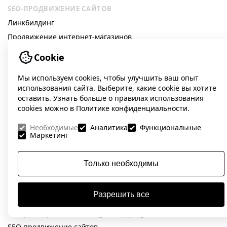
SEO-ПРОДВИЖЕНИЕ САЙТОВ
Линкбилдинг
Продвижение интернет-магазинов
SEO продвижение на запад
Cookie
Подготовка сайта к запуску
Мы используем cookies, чтобы улучшить ваш опыт
Базовая оптимизация сайта
использования сайта. Выберите, какие cookie вы хотите
SEO аудит сайтов
оставить. Узнать больше о правилах использования
Сбор семантического ядра сайта
cookies можно в Политике конфиденциальности.
Продвижение сайтов на WordPress
Необходимые
Аналитика
Функциональные
Маркетинг
GEO продвижение сайта
Продвижение сайтов на OpenCart
Только необходимы
Комплексное SEO продвижение
КОНТЕКСТНАЯ РЕКЛАМА
Разрешить все
Аудит контекстной рекламы Google Ads
Настройка рекламы в Google Shopping
SEO продвижение сайтов